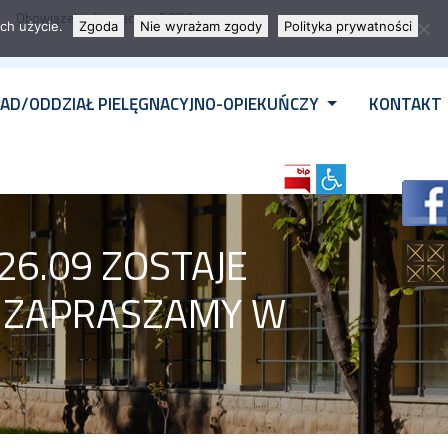
Obowiązek informacyjny RODO
ch użycie.
Zgoda
Nie wyrażam zgody
Polityka prywatności
AD/ODDZIAŁ PIELĘGNACYJNO-OPIEKUŃCZY
KONTAKT
26.09 ZOSTAJE
. ZAPRASZAMY W