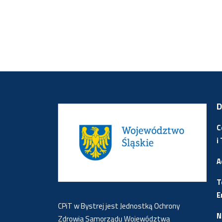
D
C
i
A
T
E
CPiT w Bystrej jest Jednostką Ochrony
N
Zdrowia Samorządu Województwa