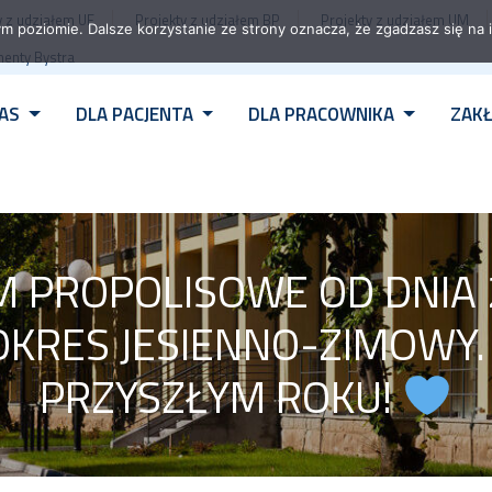
y z udziałem UE
Projekty z udziałem BP
Projekty z udziałem UM
m poziomie. Dalsze korzystanie ze strony oznacza, że zgadzasz się na i
enty Bystra
NAS
DLA PACJENTA
DLA PRACOWNIKA
ZAKŁ
 PROPOLISOWE OD DNIA 
OKRES JESIENNO-ZIMOWY
PRZYSZŁYM ROKU!