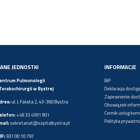
ANE JEDNOSTKI
INFORMACJE
entrum Pulmonologii
BiP
 Torakochirurgii w Bystrej
Deklaracja dostęp
Zapewnienie dos
dres:
ul. J. Fałata 2, 43-360 Bystra
Obowiązek infor
Cennik usług kom
elefon:
+48 33 4991 801
Polityka prywatno
mail:
sekretariat@szpitalbystra.pl
IP:
937 00 10 797