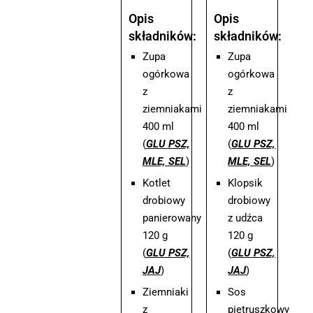
Opis
Opis
składników:
składników:
Zupa
Zupa
ogórkowa
ogórkowa
z
z
ziemniakami
ziemniakami
400 ml
400 ml
(
GLU PSZ,
(
GLU PSZ,
MLE, SEL
)
MLE, SEL
)
Kotlet
Klopsik
drobiowy
drobiowy
panierowany
z udźca
120 g
120 g
(
GLU PSZ,
(
GLU PSZ,
JAJ
)
JAJ
)
Ziemniaki
Sos
z
pietruszkowy