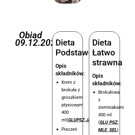
Obiad
09.12.2025
Dieta
Dieta
Podstawowa
Łatwo
strawna
Opis
składników:
Opis
Krem z
składników:
brokuła z
Brokułowa
groszkiem
z
ptysiowym
ziemniakami
400
400 ml
ml(
GLUPSZ,JAJ,SEL
)
(
GLU PSZ,
Pieczeń
MLE, SEL
)