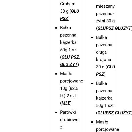
Graham
mieszany
30 g (
GLU
pszenno-
PSZ
)
żytni 30 g
Bułka
(
GLU
PSZ,
GLU
ŻYT
pszenna
Bułka
kajzerka
pszenna
50g 1 szt
długa
(
GLU PSZ,
krojona
GLU ŻYT
)
30 g (
GLU
Masło
PSZ
)
porcjowane
Bułka
10g (82%
pszenna
tł.) 2 szt
kajzerka
(
MLE
)
50g 1 szt
Parówki
(
GLU
PSZ,
GLU
ŻYT
drobiowe
Masło
z
porcjowane