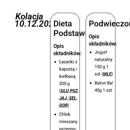
Kolacja
10.12.2025
Dieta
Podwieczo
Podstawowa
Opis
składników:
Opis
Jogurt
składników:
naturalny
Łazanki z
150 g 1
kapustą i
szt (
MLE
)
kiełbasą
Baton Ba!
200 g
40g 1 szt
(
GLU PSZ,
JAJ, SEL,
GOR
)
Chleb
mieszany
pszenno-