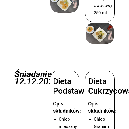
owocowy
250 ml
Śniadanie
12.12.2025
Dieta
Dieta
Podstawowa
Cukrzycow
Opis
Opis
składników:
składników:
Chleb
Chleb
mieszany
Graham