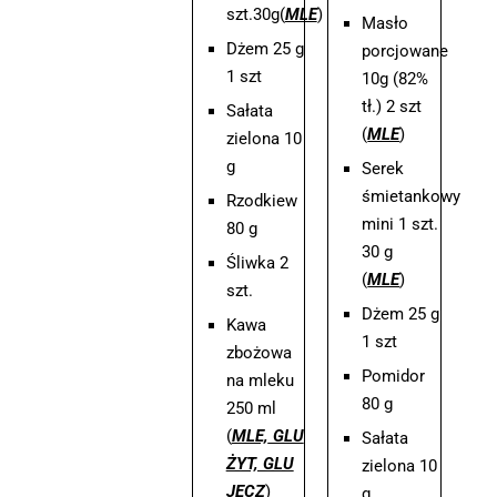
szt.30g(
MLE
)
Masło
Dżem 25 g
porcjowane
1 szt
10g (82%
tł.) 2 szt
Sałata
(
MLE
)
zielona 10
g
Serek
śmietankowy
Rzodkiew
mini 1 szt.
80 g
30 g
Śliwka 2
(
MLE
)
szt.
Dżem 25 g
Kawa
1 szt
zbożowa
Pomidor
na mleku
80 g
250 ml
(
MLE,
GLU
Sałata
ŻYT, GLU
zielona 10
JĘCZ
)
g