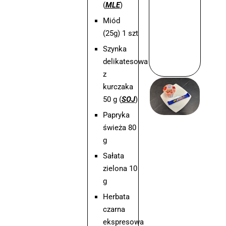
(
MLE
)
Miód
(25g) 1 szt
Szynka
delikatesowa
z
kurczaka
50 g (
SOJ
)
Papryka
świeża 80
g
Sałata
zielona 10
g
Herbata
czarna
ekspresowa