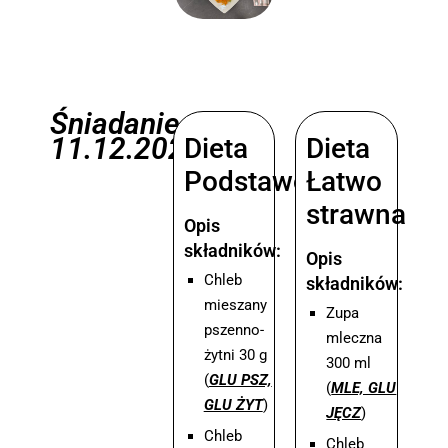
Śniadanie
11.12.2025
Dieta
Dieta
Podstawowa
Łatwo
strawna
Opis
składników:
Opis
Chleb
składników:
mieszany
Zupa
pszenno-
mleczna
żytni 30 g
300 ml
(
GLU PSZ,
(
MLE, GLU
GLU ŻYT
)
JĘCZ
)
Chleb
Chleb