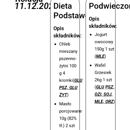
11.12.2025
Dieta
Podwieczo
Podstawowa
Opis
składników:
Opis
Jogurt
składników:
owocowy
Chleb
150g 1 szt
mieszany
(
MLE
)
pszenno-
Wafel
żytni 100
Grzesiek
g 4
26g 1 szt
kromki(
GLU
(
GLU
PSZ,
PSZ, GLU
OZI, SOJ,
ŻYT
)
MLE, ORZ
)
Masło
porcjowane
10g (82%
tł.) 2 szt