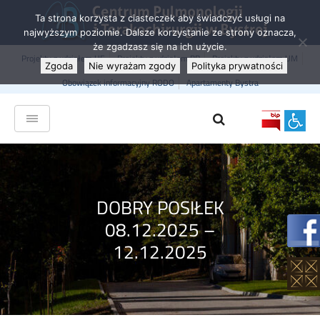
Ta strona korzysta z ciasteczek aby świadczyć usługi na
najwyższym poziomie. Dalsze korzystanie ze strony oznacza,
że zgadzasz się na ich użycie.
Projekty z udziałem UE
Projekty z udziałem BP
Projekty z udziałem UM
Zgoda
Nie wyrażam zgody
Polityka prywatności
Obowiązek informacyjny RODO
Apartamenty Bystra
DOBRY POSIŁEK
08.12.2025 –
12.12.2025