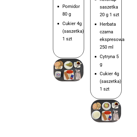
Pomidor
saszetka
80 g
20 g 1 szt
Cukier 4g
Herbata
(saszetka)
czarna
1 szt
ekspresowa
250 ml
Cytryna 5
g
Cukier 4g
(saszetka)
1 szt