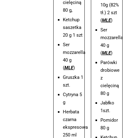
cielęciną
10g (82%
80 g,
tł.) 2 szt
Ketchup
(
MLE
)
saszetka
Ser
20 g 1 szt
mozzarella
Ser
40 g
mozzarella
(
MLE
)
40 g
Parówki
(
MLE
)
drobiowe
Gruszka 1
z
szt.
cielęciną
80 g
Cytryna 5
g
Jabłko
1szt.
Herbata
czarna
Pomidor
ekspresowa
80 g
250 ml
Ketchup