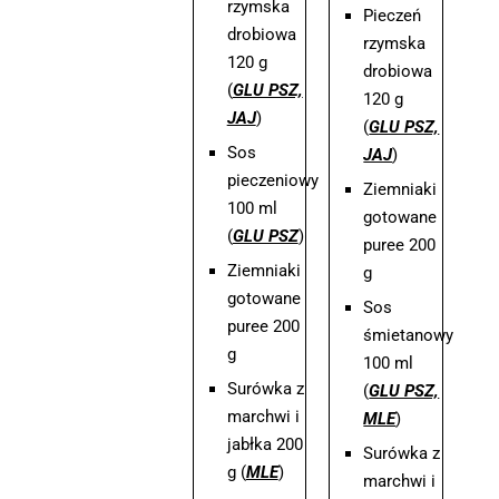
rzymska
Pieczeń
drobiowa
rzymska
120 g
drobiowa
(
GLU PSZ,
120 g
JAJ
)
(
GLU PSZ,
Sos
JAJ
)
pieczeniowy
Ziemniaki
100 ml
gotowane
(
GLU PSZ
)
puree 200
Ziemniaki
g
gotowane
Sos
puree 200
śmietanowy
g
100 ml
Surówka z
(
GLU PSZ,
marchwi i
MLE
)
jabłka 200
Surówka z
g (
MLE
)
marchwi i