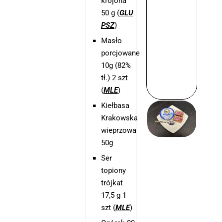
krojona
50 g (
GLU
PSZ
)
Masło
porcjowane
10g (82%
tł.) 2 szt
(
MLE
)
Kiełbasa
Krakowska
wieprzowa
50g
Ser
topiony
trójkat
17,5 g 1
szt (
MLE
)