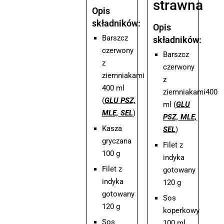
strawna
Opis
składników:
Opis
Barszcz
składników:
czerwony
Barszcz
z
czerwony
ziemniakami
z
400 ml
ziemniakami400
(
GLU PSZ,
ml (
GLU
MLE, SEL
)
PSZ, MLE,
Kasza
SEL
)
gryczana
Filet z
100 g
indyka
Filet z
gotowany
indyka
120 g
gotowany
Sos
120 g
koperkowy
Sos
100 ml