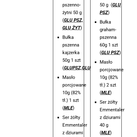
pszenno-
50 g (
GLU
żytni 50 g
PSZ
)
(
GLU PSZ,
Bułka
GLU ŻYT
)
graham-
Bułka
pszenna
pszenna
60g 1 szt
kajzerka
(
GLU PSZ
)
50g 1 szt
Masło
(
GLU
PSZ,
GLU
ŻYT
)
porcjowane
Masło
10g (82%
porcjowane
tł.) 2 szt
10g (82%
(
MLE
)
tł.) 1 szt
Ser żółty
(
MLE
)
Emmentaler
Ser żółty
z dziurami
Emmentaler
40 g
z dziurami
(
MLE
)