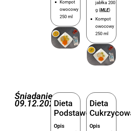
Kompot
jabłka 200
owocowy
g (
MLE
)
250 ml
Kompot
owocowy
250 ml
Śniadanie
09.12.2025
Dieta
Dieta
Podstawowa
Cukrzycow
Opis
Opis