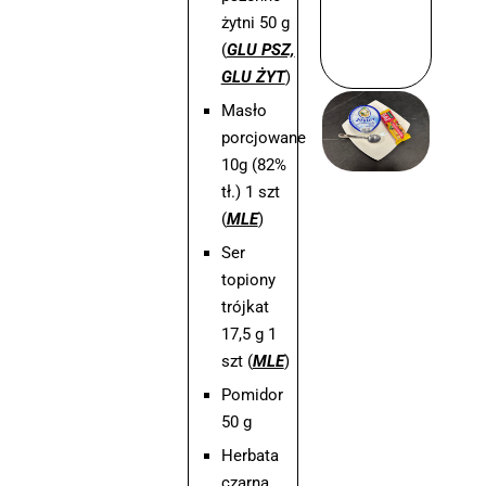
żytni 50 g
(
GLU PSZ,
GLU ŻYT
)
Masło
porcjowane
10g (82%
tł.) 1 szt
(
MLE
)
Ser
topiony
trójkat
17,5 g 1
szt (
MLE
)
Pomidor
50 g
Herbata
czarna