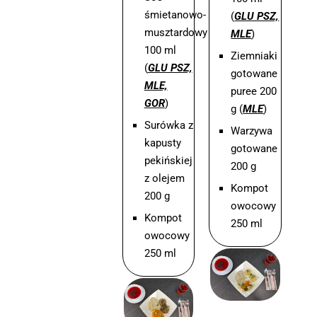
śmietanowo-
(
GLU PSZ,
musztardowy
MLE
)
100 ml
Ziemniaki
(
GLU PSZ,
gotowane
MLE,
puree 200
GOR
)
g (
MLE
)
Surówka z
Warzywa
kapusty
gotowane
pekińskiej
200 g
z olejem
Kompot
200 g
owocowy
Kompot
250 ml
owocowy
250 ml