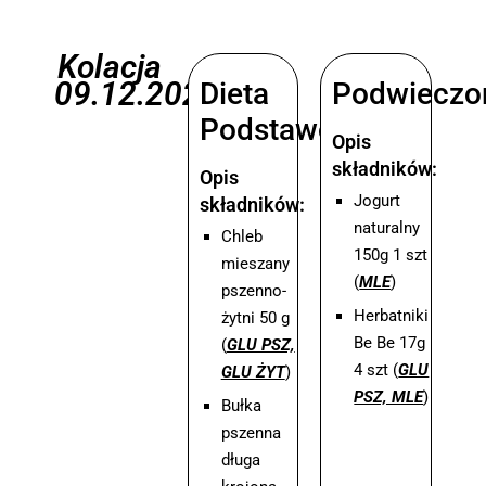
Kolacja
09.12.2025
Dieta
Podwieczo
Podstawowa
Opis
składników:
Opis
Jogurt
składników:
naturalny
Chleb
150g 1 szt
mieszany
(
MLE
)
pszenno-
Herbatniki
żytni 50 g
Be Be 17g
(
GLU PSZ,
4 szt (
GLU
GLU ŻYT
)
PSZ, MLE
)
Bułka
pszenna
długa