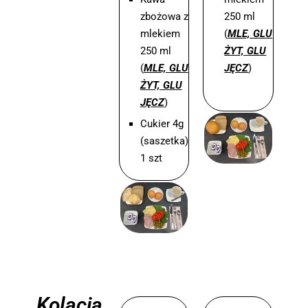
zbożowa z
250 ml
mlekiem
(
MLE, GLU
250 ml
ŻYT, GLU
(
MLE, GLU
JĘCZ
)
ŻYT, GLU
JĘCZ
)
Cukier 4g
(saszetka)
1 szt
Kolacja