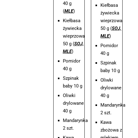
40 g
Kiełbasa
(
MLE
)
żywiecka
Kiełbasa
wieprzowa
żywiecka
50 g (
SOJ,
wieprzowa
MLE
)
50 g (
SOJ,
Pomidor
MLE
)
40 g
Pomidor
Szpinak
40 g
baby 10 g
Szpinak
Oliwki
baby 10 g
drylowane
Oliwki
40 g
drylowane
Mandarynka
40 g
2 szt.
Mandarynka
Kawa
2 szt.
zbożowa z
Kawa
mlekiem