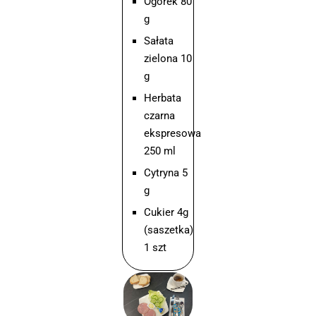
Ogórek 80
g
Sałata
zielona 10
g
Herbata
czarna
ekspresowa
250 ml
Cytryna 5
g
Cukier 4g
(saszetka)
1 szt