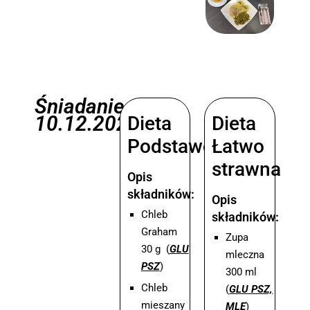
Śniadanie
10.12.2025
Dieta
Dieta
Podstawowa
Łatwo
strawna
Opis
składników:
Opis
Chleb
składników:
Graham
Zupa
30 g (
GLU
mleczna
PSZ
)
300 ml
Chleb
(
GLU PSZ,
mieszany
MLE
)