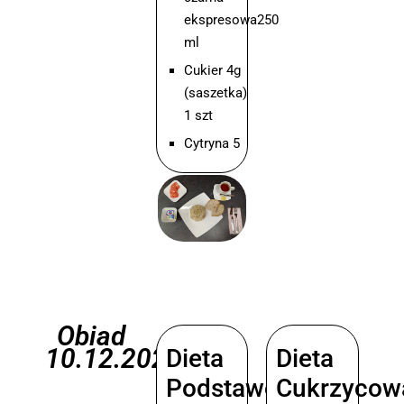
ekspresowa250
ml
Cukier 4g
(saszetka)
1 szt
Cytryna 5
Obiad
10.12.2025
Dieta
Dieta
Podstawowa
Cukrzycow