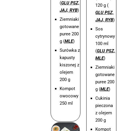
(
GLU
PSZ,
120 g (
JAJ, RYB
)
GLU
PSZ,
Ziemniaki
JAJ, RYB
)
gotowane
Sos
puree 200
cytrynowy
g (
MLE
)
100 ml
Surówka z
(
GLU PSZ,
kapusty
MLE
)
kiszonej z
Ziemniaki
olejem
gotowane
200 g
puree 200
Kompot
g (
MLE
)
owocowy
Cukinia
250 ml
pieczona
z olejem
200 g
Kompot