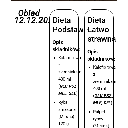
Obiad
12.12.2025
Dieta
Dieta
Podstawowa
Łatwo
strawna
Opis
składników:
Opis
Kalafiorowa
składników:
z
Kalafiorowa
ziemniakami
z
400 ml
ziemniakami
(
GLU PSZ,
400 ml
MLE, SEL
)
(
GLU PSZ,
Ryba
MLE, SEL
)
smażona
Pulpet
(Miruna)
rybny
120 g
(Miruna)