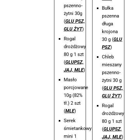
pszenno-
Bułka
żytni 30g
pszenna
(
GLU PSZ,
długa
GLU ŻYT
)
krojona
Rogal
30 g (
GLU
drożdżowy
PSZ
)
80 g 1 szt
Chleb
(
GLU
PSZ,
mieszany
JAJ, MLE
)
pszenno-
Masło
żytni 30 g
porcjowane
(
GLU PSZ,
10g (82%
GLU ŻYT
)
tł.) 2 szt
Rogal
(
MLE
)
drożdżowy
Serek
80 g 1 szt
śmietankowy
(
GLU
PSZ,
mini 1
JAJ, MLE
)